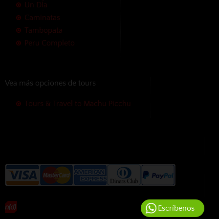
Un DÍa
Caminatas
Tambopata
Peru Completo
Vea más opciones de tours
Tours & Travel to Machu Picchu
Aceptamos las siguientes formas
de pago sin cargos adicionales
Escríbenos