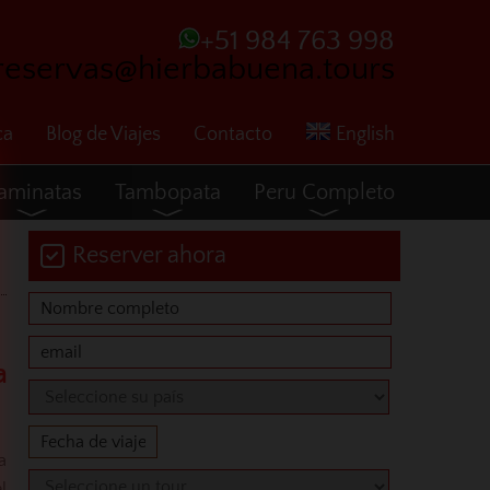
+51 984 763 998
reservas@hierbabuena.tours
ca
Blog de Viajes
Contacto
English
aminatas
Tambopata
Peru Completo
Reserver ahora
a
a
l