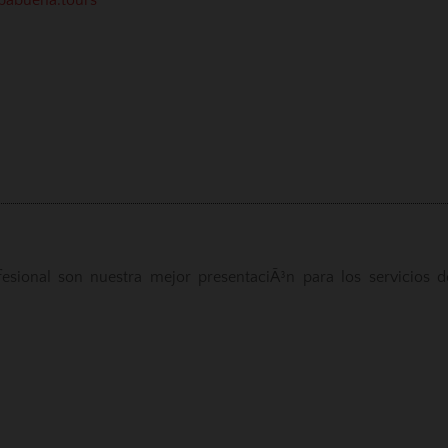
babuena.tours
ofesional son nuestra mejor presentaciÃ³n para los servicios d