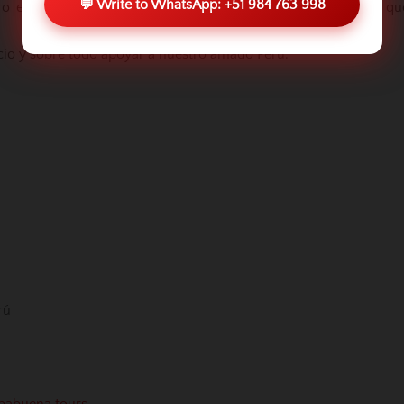
💬 Write to WhatsApp: +51 984 763 998
pero estamos motivados para solucionar cualquier necesidad qu
icio y sobre todo apoyar a nuestro amado Perú.
rú