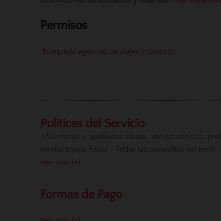
Unico correo de contactos y reservas:
reservas@hier
Permisos
Búsqueda agencias de viajes y turismo
Politicas del Servicio
TÃ©rminos y polÃ­ticas claras, atento servicio pr
Hierba Buena Tours - Todas las maravillas del PerÃº.
leer más (+)
Formas de Pago
leer más (+)