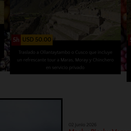
USD 50.00
5h
Traslado a Ollantaytambo o Cusco que incluye
un refrescante tour a Maras, Moray y Chinchero
en servicio privado
02 junio 2026