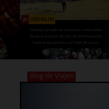
USD 60.00
2h
Traslado privado en vehículos confortables
desde la estación de tren de Ollantaytambo
hasta el aeropuerto o el hotel de Cusco.
Blog de Viajes