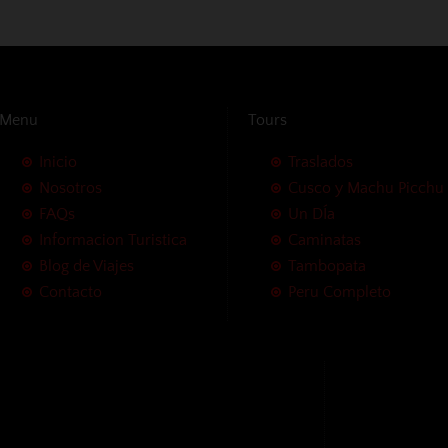
Menu
Tours
Inicio
Traslados
Nosotros
Cusco y Machu Picchu
FAQs
Un DÍa
Informacion Turistica
Caminatas
Blog de Viajes
Tambopata
Contacto
Peru Completo
pago sin cargos adicionales