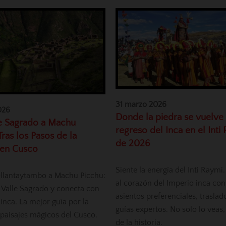
31 marzo 2026
026
Donde la piedra se vuelve 
le Sagrado a Machu
regreso del Inca en el Inti
Tras los Pasos de la
de 2026
 en Cusco
Siente la energía del Inti Raymi.
llantaytambo a Machu Picchu:
al corazón del Imperio inca con
l Valle Sagrado y conecta con
asientos preferenciales, traslad
 inca. La mejor guía por la
guías expertos. No solo lo veas,
y paisajes mágicos del Cusco.
de la historia.