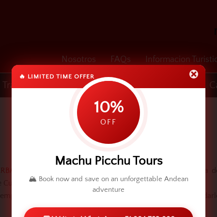
Nosotros
FAQs
Informacion Turisti
🔥 LIMITED TIME OFFER
Traslados
Cusco y Machu Picchu
Un DÍa
C
10%
OFF
Machu Picchu Tours
ERBA BUENA SERVICIOS TURISTICOS EIRL
, Empresa peruana d
🏔️ Book now and save on an unforgettable Andean
de Cusco, La Capital Arqueológica de América.
adventure
 empresa continúa con el desarrollo y aprendizaje para brindarl