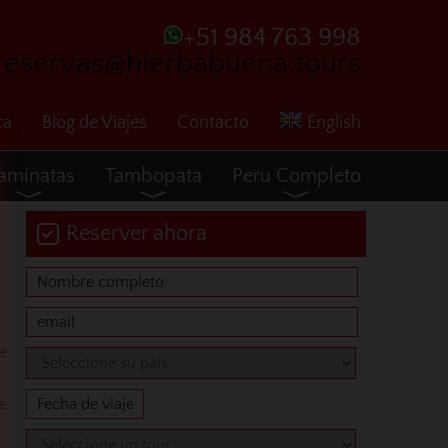
+51 984 763 998
reservas@hierbabuena.tours
ca
Blog de Viajes
Contacto
English
aminatas
Tambopata
Peru Completo
Reserver ahora
e
e