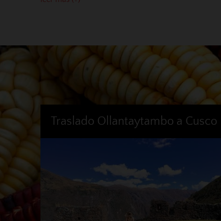
Traslado Ollantaytambo a Cusco