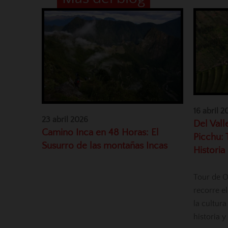
16 abril 2
23 abril 2026
Del Val
Camino Inca en 48 Horas: El
Picchu: 
Susurro de las montañas Incas
Historia
Tour de O
recorre e
la cultura
historia 