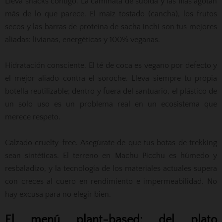
Lleva snacks contigo. La caminata de subida y las filas agotan
más de lo que parece. El maíz tostado (cancha), los frutos
secos y las barras de proteína de sacha inchi son tus mejores
aliadas: livianas, energéticas y 100% veganas.
Hidratación consciente. El té de coca es vegano por defecto y
el mejor aliado contra el soroche. Lleva siempre tu propia
botella reutilizable; dentro y fuera del santuario, el plástico de
un solo uso es un problema real en un ecosistema que
merece respeto.
Calzado cruelty-free. Asegúrate de que tus botas de trekking
sean sintéticas. El terreno en Machu Picchu es húmedo y
resbaladizo, y la tecnología de los materiales actuales supera
con creces al cuero en rendimiento e impermeabilidad. No
hay excusa para no elegir bien.
El menú plant-based: del plato