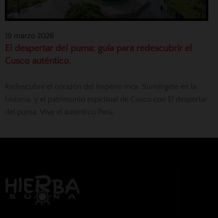
19 marzo 2026
El despertar del puma: guía para redescubrir el
Cusco auténtico.
Redescubre el corazón del Imperio inca. Sumérgete en la
historia, y el patrimonio espiritual de Cusco con El despertar
del puma. Vive el auténtico Perú.