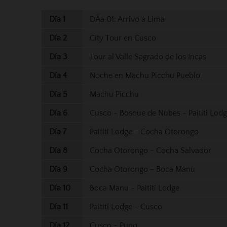
Día 1
DÃ­a 01: Arrivo a Lima
Día 2
City Tour en Cusco
Día 3
Tour al Valle Sagrado de los Incas
Día 4
Noche en Machu Picchu Pueblo
Día 5
Machu Picchu
Día 6
Cusco - Bosque de Nubes - Paititi Lod
Día 7
Paititi Lodge - Cocha Otorongo
Día 8
Cocha Otorongo - Cocha Salvador
Día 9
Cocha Otorongo - Boca Manu
Día 10
Boca Manu - Paititi Lodge
Día 11
Paititi Lodge - Cusco
Día 12
Cusco - Puno