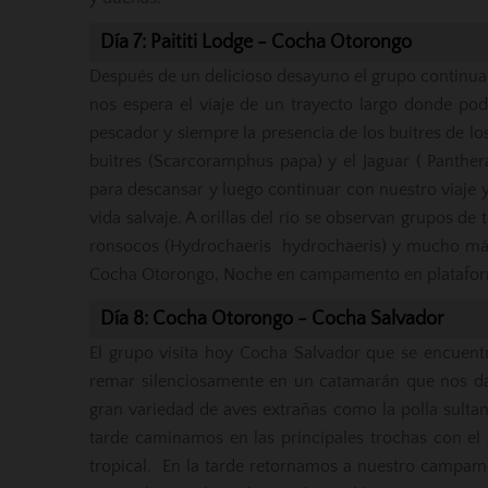
Día 7: Paititi Lodge - Cocha Otorongo
Después de un delicioso desayuno el grupo continua 
nos espera el viaje de un trayecto largo donde po
pescador y siempre la presencia de los buitres de los
buitres (Scarcoramphus papa) y el Jaguar ( Panthe
para descansar y luego continuar con nuestro viaje
vida salvaje. A orillas del río se observan grupos d
ronsocos (Hydrochaeris hydrochaeris) y mucho más
Cocha Otorongo, Noche en campamento en plataform
Día 8: Cocha Otorongo - Cocha Salvador
El grupo visita hoy Cocha Salvador que se encuent
remar silenciosamente en un catamarán que nos da 
gran variedad de aves extrañas como la polla sult
tarde caminamos en las principales trochas con el
tropical. En la tarde retornamos a nuestro camp