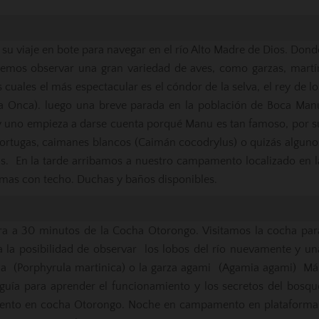
su viaje en bote para navegar en el río Alto Madre de Dios. Dond
demos observar una gran variedad de aves, como garzas, martí
 cuales el más espectacular es el cóndor de la selva, el rey de lo
ra Onca). luego una breve parada en la población de Boca Man
 y uno empieza a darse cuenta porqué Manu es tan famoso, por s
e tortugas, caimanes blancos (Caimán cocodrylus) o quizás alguno
. En la tarde arribamos a nuestro campamento localizado en l
as con techo. Duchas y baños disponibles.
ra a 30 minutos de la Cocha Otorongo. Visitamos la cocha par
la posibilidad de observar los lobos del río nuevamente y un
ana (Porphyrula martinica) o la garza agami (Agamia agami) Má
 guía para aprender el funcionamiento y los secretos del bosqu
amento en cocha Otorongo. Noche en campamento en plataforma