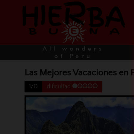
Las Mejores Vacaciones en 
17D
dificultad