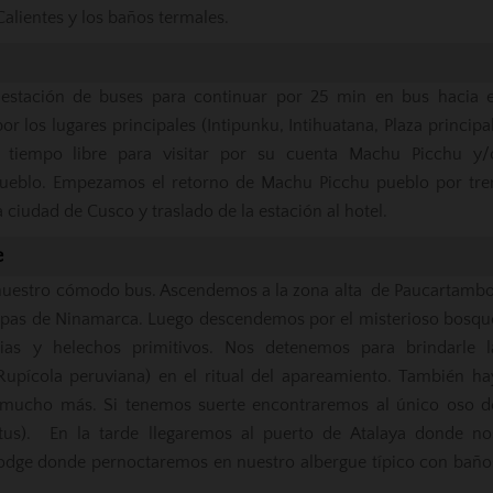
Calientes y los baños termales.
estación de buses para continuar por 25 min en bus hacia e
r los lugares principales (Intipunku, Intihuatana, Plaza principal
o tiempo libre para visitar por su cuenta Machu Picchu y/
ueblo. Empezamos el retorno de Machu Picchu pueblo por tre
a ciudad de Cusco y traslado de la estación al hotel.
e
uestro cómodo bus. Ascendemos a la zona alta de Paucartambo
hullpas de Ninamarca. Luego descendemos por el misterioso bosqu
ias y helechos primitivos. Nos detenemos para brindarle l
(Rupícola peruviana) en el ritual del apareamiento. También ha
y mucho más. Si tenemos suerte encontraremos al único oso d
tus). En la tarde llegaremos al puerto de Atalaya donde no
Lodge donde pernoctaremos en nuestro albergue típico con baño