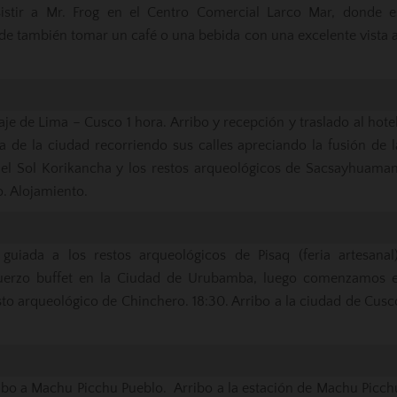
istir a Mr. Frog en el Centro Comercial Larco Mar, donde e
de también tomar un café o una bebida con una excelente vista a
aje de Lima – Cusco 1 hora. Arribo y recepción y traslado al hotel
a de la ciudad recorriendo sus calles apreciando la fusión de l
o del Sol Korikancha y los restos arqueológicos de Sacsayhuaman
. Alojamiento.
 guiada a los restos arqueológicos de Pisaq (feria artesanal)
uerzo buffet en la Ciudad de Urubamba, luego comenzamos e
resto arqueológico de Chinchero. 18:30. Arribo a la ciudad de Cusc
rumbo a Machu Picchu Pueblo. Arribo a la estación de Machu Picch