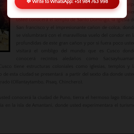
💬 Write to WhatsApp: +51 984 763 998
limeña, despues entrará a la ciudad blanca de Arequip
donde probará el delicioso rocoto relleno y tambie
usted conocerá el templo de Santo Domingo, la iglesia d
San francisco y el impresionante cañon de colca, dond
se vislumbrará con el maravillosa vuelo del condor en l
profundidas de este gran cañon y por si fuera poco uste
visitará el ombligo del mundo que es Cusco dond
conocerá recintos aledaños como Sacsayhuaman
co tiene estructuras coloniales como iglesias, templos y l
o de esta ciudad se presentará a partir del sexto día donde uste
grado (Ollantaytambo, Pisaq, Chinchero).
sted conocerá la ciudad de Puno, tierra el hermoso lago titicac
ía en la isla de Amantani, donde usted experimentara el turism