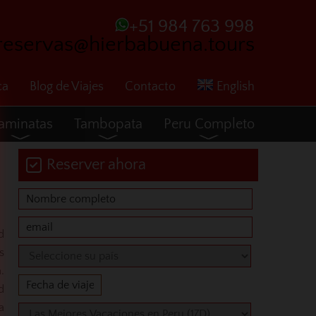
+51 984 763 998
reservas@hierbabuena.tours
ca
Blog de Viajes
Contacto
English
aminatas
Tambopata
Peru Completo
Reserver ahora
d
s
.
d
a