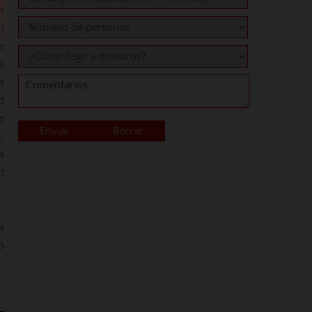
a
n
e
e
a
d
e
,
a
d
a
o