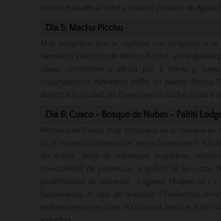
Pueblo traslado al hotel y visita al poblado de Aguas 
Día 5: Machu Picchu
Muy temprano por la mañana nos dirigimos a la 
Santuario Histórico de Machu Picchu, visita guiada po
casas, corredores y otros) por 2 horas y lueg
Huaynapicchu. Almuerzo buffet en Machu Picchu P
directo a la ciudad del Cusco. por la noche arribo a l
Día 6: Cusco - Bosque de Nubes - Paititi Lodg
Partimos de Cusco muy temprano en la mañana en n
En el trayecto visitamos las torres funerarias ó C
de nubes, lleno de hermosas orquídeas, helicon
oportunidad de presenciar al gallito de las rocas 
posibilidades de observar tragones (Tragón sp.) 
Sudamérica, el oso de anteojos (Tremarctos orna
embarcaremos en bote 30 minutos hasta el Paititi 
y duchas.