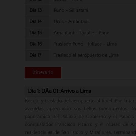
Día 13
Puno - Sillustani
Día 14
Uros - Amantani
Día 15
Amantani - Taquile - Puno
Día 16
Traslado Puno - Juliaca - Lima
Día 17
Traslado al aeropuerto de Lima
Itinerario
Día 1: DÃ­a 01: Arrivo a Lima
Recojo y traslado del aeropuerto al hotel. Por la tard
avenidas, apreciando sus bellos monumentos. N
panorámica del Palacio de Gobierno y el Palacio M
conquistador Francisco Pizarro y el museo de Art
residenciales de San Isidro y Miraflores, terminan