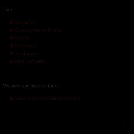
Tours
Traslados
Cusco y Machu Picchu
Un DÍa
Caminatas
Tambopata
Peru Completo
Vea más opciones de tours
Tours & Travel to Machu Picchu
Aceptamos las siguientes formas
de pago sin cargos adicionales