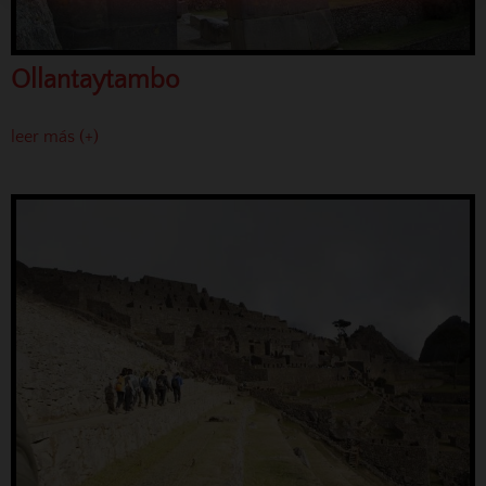
Ollantaytambo
leer más (+)