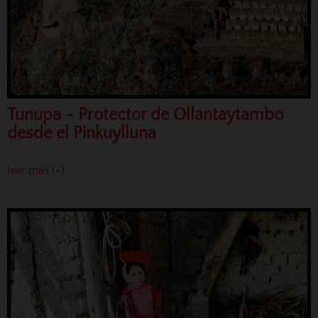
Tunupa - Protector de Ollantaytambo
desde el Pinkuylluna
leer más (+)