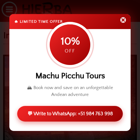
🔥 LIMITED TIME OFFER
Informacion Turistica
10%
OFF
Machu Picchu Tours
🏔️ Book now and save on an unforgettable
Andean adventure
💬 Write to WhatsApp: +51 984 763 998