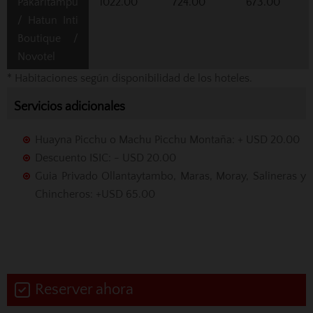
Pakaritampu
1022.00
724.00
673.00
/ Hatun Inti
Boutique /
Novotel
* Habitaciones según disponibilidad de los hoteles.
Servicios adicionales
Huayna Picchu o Machu Picchu Montaña: + USD 20.00
Descuento ISIC: - USD 20.00
Guia Privado Ollantaytambo, Maras, Moray, Salineras y
Chincheros: +USD 65.00
Reserver ahora