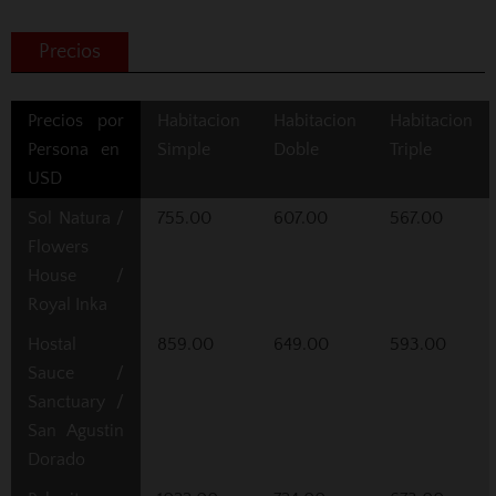
Precios
Precios por
Habitacion
Habitacion
Habitacion
Persona en
Simple
Doble
Triple
USD
Sol Natura /
755.00
607.00
567.00
Flowers
House /
Royal Inka
Hostal
859.00
649.00
593.00
Sauce /
Sanctuary /
San Agustin
Dorado